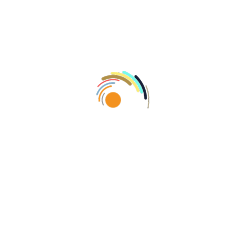
합니다.
출금 방법에는 은행 카드, 전자 지갑, 은행 송금, 암
호화폐가 포함됩니다.
당신이 알고 있기 때문에ANDROID 대한 1xbet 응
용 프로그램을 설치하는 방법, 그러면 새로운 형식
으로 게임을 시작하는 데 장애물이 없습니다.
보너스 코드를 받으려면 새 계정을 등록하고 프로
모션 코드를 입력해야 합니다.
이 과정을 통해 아이폰에 1xBet 앱을 안전하게 설치하
고, 언제 어디서나 편리하게 스포츠 베팅을 즐길 수 있
습니다. 1xbet과 함께하는 여러분의 베팅 여정은 간단
하며, 계정 설정은 빠른 과정입니다. 한국의 플레이어
들은 아래의 간단한 단계들을 따라 1xbet 등록을 하고
번거로움 없이 베팅 경험을 시작할 수 있습니다.
모바일에서의 1xbet 카지노 경험
이러한 명성은 SBC 어워드, 글로벌 게이밍 어워드, 국