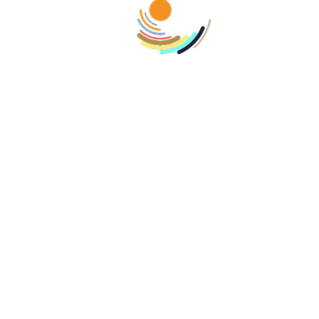
Caractéristiques Des 1win
Apk” “[newline]les
Utilisateurs Peuvent-ils
Accéder À Des Choices De
Paris Durante Immediate
Via L’application?
Vérifiez régulièrement des mises à lumière,
idéalement votre fois par mois systems lorsque
vous remarquez que de news fonctionnalités
sont annoncées. Téléchargez toujours des