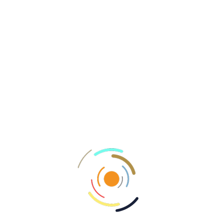
цензией, что подтверждает её легальность и
ам возможность проверять результаты игры, что
сть Космолота
ает легально, под строгим контролем регулирующих
нничества.
еет множество положительных отзывов от игроков,
 качественное обслуживание.
самостоятельно проверять результаты игр — важный
или нет?
Космолот — это легальная и прозрачная платформа,