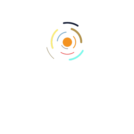
Diese Anbieter ermöglichen eine authentische
und vorteilhafte Wetten-Erfahrung, ohne auf
die Zwänge des OASIS-Systems angewiesen zu
sein
sportwetten ohne oasis mit paysafecard
.
Wie man sichere Wetten
ohne OASIS platziert
Es ist wichtig, die Sicherheit im Blick zu haben,
wenn man bei Anbietern ohne OASIS wettet.
Nachfolgend finden Sie einige Tipps, wie Sie
sicher wetten können:
Überprüfen Sie die Lizenz des Anbieters:
Achten Sie auf europäische Lizenzen, wie die
von Malta oder Gibraltar.
Lesen Sie Erfahrungsberichte: Informieren