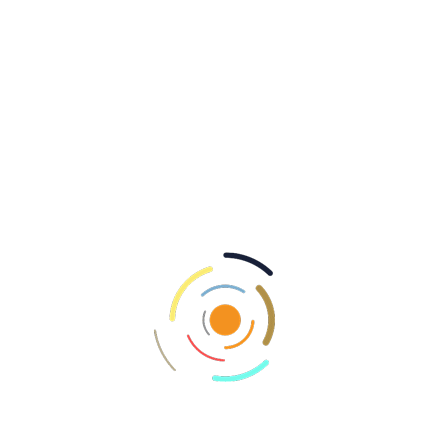
У множества онлайн-казино есть страницы в
социальных медиа. Там кроме того находятся
сотрудники поддержки. Они изучают комментарии и
реагируют на на поступающие обращения.
Какие конкретно критерии
предъявляются к
персоналу саппорта?
Персонал технической должны быть вежливыми и
приветливыми. Игровые заведения предпочитают
экспертам, обладающим практику в индустрии
азартных игр. Подобные консультанты испытывают
себя надежно с начальных дней работы.
Игровые дома в прежде всего принимают на работу
специалистов, владеющих многими языковыми