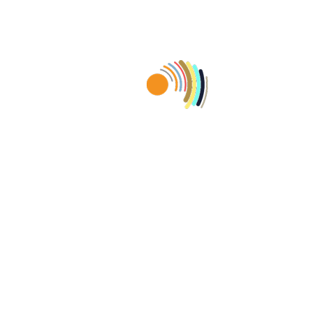
переводов или банковском приложении, дубликаты
квитанций за ЖКХ услуги для подтверждения адреса
проживания. Аудит требует от пары часов времени
вплоть до нескольких суток, исходя из быстроты
обработки документов в казино. После окончания на
электронную почту или мобильный приходит
уведомление о дате выплаты приза.
Альтернативный адрес
казино и каким образом
его найти
В отдельных странах, где азартные игры в интернете
запрещены на законодательном уровне, официальный
сайт риобет казино иногда становится недоступным.