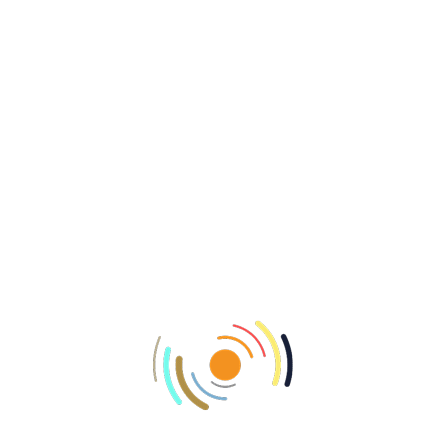
цензией на предоставление гемблинговых сервисов. С
ны в честности раундов и справедливости выплат.
ие:
име. Обращение допустимо отправить в реальном
нформация для контакта с поддержкой находятся внизу
 машины от таких известных создателей как
atic. В выборе имеются ретро однорукие бандиты,
ыми дилерами. В всяком игровом автомате заложены
рых зависит размер и шанс выигрышей. Разговор